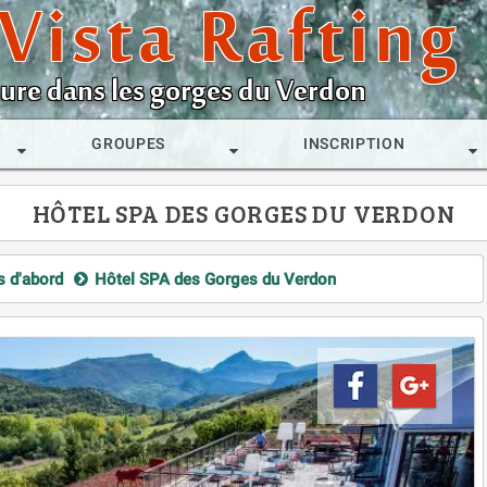
Vista Rafting
ature dans les gorges du Verdon
GROUPES
INSCRIPTION
HÔTEL SPA DES GORGES DU VERDON
s d'abord
Hôtel SPA des Gorges du Verdon