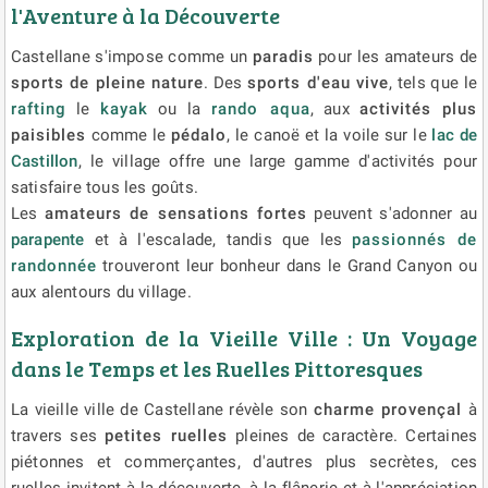
l'Aventure à la Découverte
Castellane s'impose comme un
paradis
pour les amateurs de
sports de pleine nature
. Des
sports d'eau vive
, tels que le
rafting
le
kayak
ou la
rando aqua
, aux
activités plus
paisibles
comme le
pédalo
, le canoë et la voile sur le
lac de
Castillon
, le village offre une large gamme d'activités pour
satisfaire tous les goûts.
Les
amateurs de sensations fortes
peuvent s'adonner au
parapente
et à l'escalade, tandis que les
passionnés de
randonnée
trouveront leur bonheur dans le Grand Canyon ou
aux alentours du village.
Exploration de la Vieille Ville : Un Voyage
dans le Temps et les Ruelles Pittoresques
La vieille ville de Castellane révèle son
charme provençal
à
travers ses
petites ruelles
pleines de caractère. Certaines
piétonnes et commerçantes, d'autres plus secrètes, ces
ruelles invitent à la découverte, à la flânerie et à l'appréciation