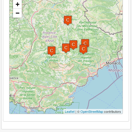
+
−
Leaflet
| ©
OpenStreetMap
contributors