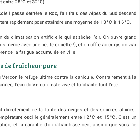
t entre 28°C et 32°C).
oleil passe derrière le Roc, l'air frais des Alpes du Sud descend
utent rapidement pour atteindre une moyenne de
13°C à 16°C.
n de climatisation artificielle qui assèche l'air. On ouvre grand
fois même avec une petite couette !), et on offre au corps un vrai
er de la fatigue accumulée en ville.
is de fraîcheur pure
 du Verdon le refuge ultime contre la canicule. Contrairement à la
née, l'eau du Verdon reste vive et tonifiante tout l'été.
nt directement de la fonte des neiges et des sources alpines.
température oscille généralement entre
12°C et 15°C
. C'est un
ation, et la garantie d'un rafraîchissement absolu que vous ne