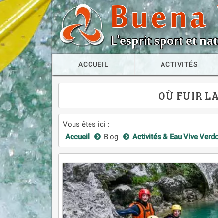
Buena 
L'esprit sport et n
ACCUEIL
ACTIVITÉS
OÙ FUIR L
Vous êtes ici :
Accueil
Blog
Activités & Eau Vive Verd