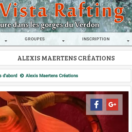
Vista Rafting
ature dans les gorges du Verdon
GROUPES
INSCRIPTION
ALEXIS MAERTENS CRÉATIONS
s d'abord
Alexis Maertens Créations